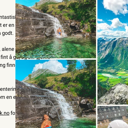
ntastiske muligheter
t er en ekstra trygghet
 godt.
r, alene eller med
fint å gå, og blir gjerne
ng finner vi det beste
mentering med foto
som en ekstratjeneste.
k.no
for priser og