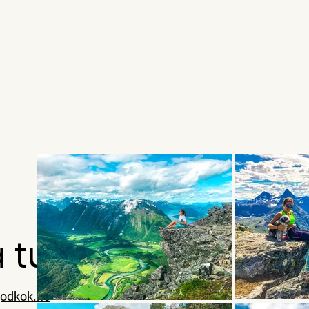
 tur
odkok.no