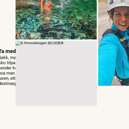
Ta med
Sekk, mat, drikke, klær og
sko tilpasset forholdene. Vi
sender konkret forslag til
hva man bør ha med på
turen, etter at vi har bestemt
destinasjon.